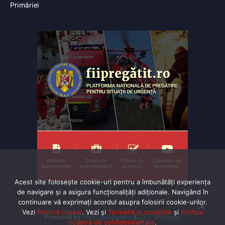
Primăriei
Acest site folosește cookie-uri pentru a îmbunătăți experiența
de navigare și a asigura funcționalițăți adiționale. Navigând în
continuare vă exprimaţi acordul asupra folosirii cookie-urilor.
Vezi
Politică cookie
. Vezi și
Termenii și condițiile
și
Politica
Powered by
TNT Computers
&
City Manager
noastră de confidentialitate
.