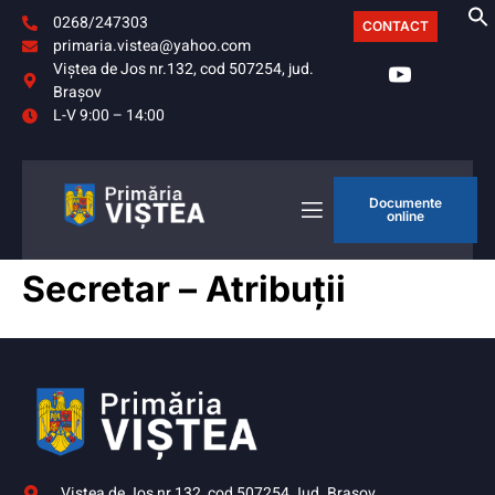
0268/247303
CONTACT
primaria.vistea@yahoo.com
Viştea de Jos nr.132, cod 507254, jud.
Braşov
L-V 9:00 – 14:00
Documente
online
Secretar – Atribuții
Viştea de Jos nr.132, cod 507254 Jud. Braşov