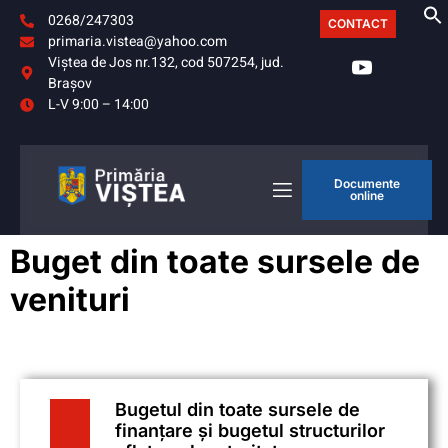
0268/247303
CONTACT
primaria.vistea@yahoo.com
Viştea de Jos nr.132, cod 507254, jud.
Braşov
L-V 9:00 – 14:00
Documente
online
Buget din toate sursele de
venituri
Bugetul din toate sursele de
finanțare și bugetul structurilor