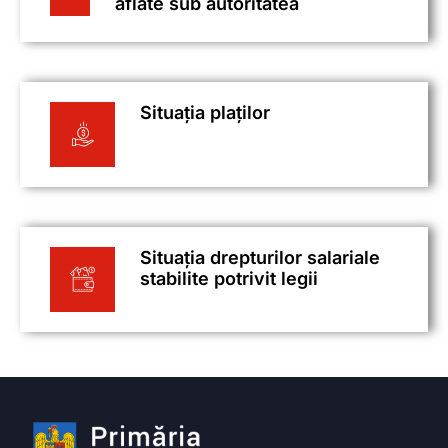
aflate sub autoritatea
Situația plaților
Situația drepturilor salariale
stabilite potrivit legii