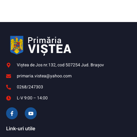
Viştea de Jos nr.132, cod 507254 Jud. Braşov
primaria.vistea@yahoo.com
0268/247303
L-V 9:00 – 14:00
Link-uri utile