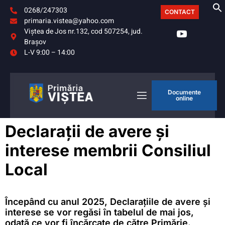
0268/247303
CONTACT
primaria.vistea@yahoo.com
Viştea de Jos nr.132, cod 507254, jud.
Braşov
L-V 9:00 – 14:00
Documente
online
Declarații de avere și
interese membrii Consiliul
Local
Începând cu anul 2025, Declarațiile de avere și
interese se vor regăsi în tabelul de mai jos,
odată ce vor fi încărcate de către Primărie.