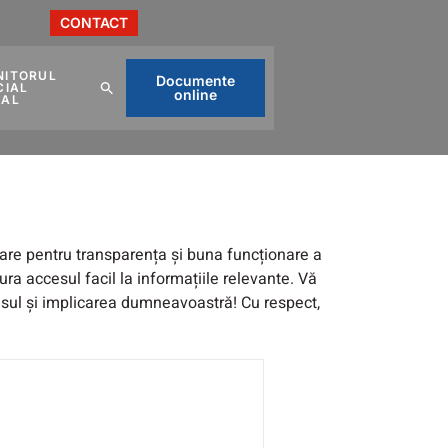
CONTACT
NITORUL
Documente
CIAL
online
CAL
sare pentru transparența și buna funcționare a
ra accesul facil la informațiile relevante. Vă
esul și implicarea dumneavoastră! Cu respect,