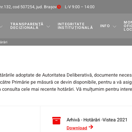
nr.132, cod 507254, jud. Braşov
L-V 9:00 – 14:00
MO
TRANSPARENȚĂ
INTEGRITATE
INFO
OFI
DECIZIONALĂ
INSTITUȚIONALĂ
LO
ărâri
hotărârile adoptate de Autoritatea Deliberativă, documente nece
 către Primărie pe măsură ce devin disponibile, pentru a vă asigu
a consulta cele mai recente hotărâri. Vă mulțumim pentru inter
Arhivă - Hotărâri -Vistea 2021
Download