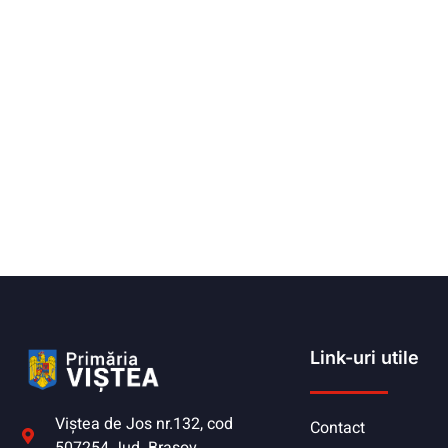
Link-uri utile
Viştea de Jos nr.132, cod
Contact
507254 Jud. Braşov