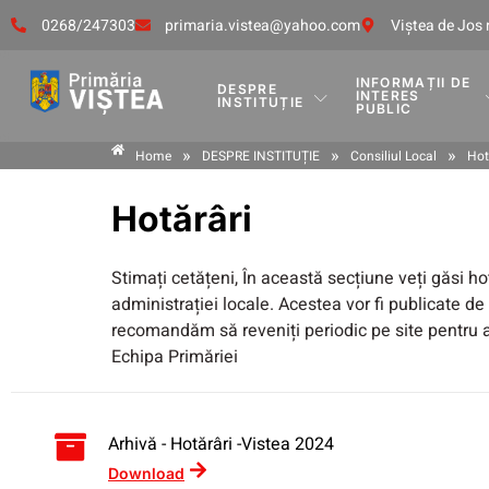
0268/247303
primaria.vistea@yahoo.com
Viştea de Jos 
INFORMAȚII DE
DESPRE
INTERES
INSTITUȚIE
PUBLIC
»
»
»
Home
DESPRE INSTITUȚIE
Consiliul Local
Hot
Hotărâri
Stimați cetățeni, În această secțiune veți găsi 
administrației locale. Acestea vor fi publicate de
recomandăm să reveniți periodic pe site pentru 
Echipa Primăriei
Arhivă - Hotărâri -Vistea 2024
Download