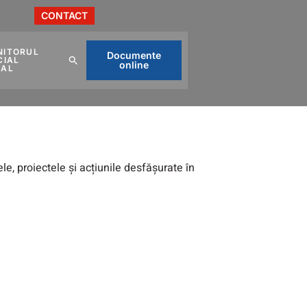
CONTACT
NITORUL
Documente
CIAL
online
CAL
ele, proiectele și acțiunile desfășurate în