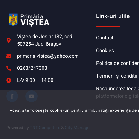
Link-uri utile
Viştea de Jos nr.132, cod
Contact
507254 Jud. Braşov
Cookies
primaria.vistea@yahoo.com
Politica de confiden
0268/247303
Termeni și condiții
L-V 9:00 – 14:00
Răspunderea legală 
platformelor digital
Acest site folosește cookie-uri pentru a îmbunătăți experiența de na
Powered by
TNT Computers
&
City Manager