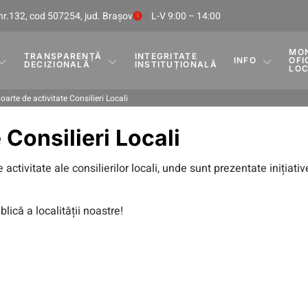
nr.132, cod 507254, jud. Braşov
L-V 9:00 – 14:00
MO
TRANSPARENȚĂ
INTEGRITATE
INFO
OFI
DECIZIONALĂ
INSTITUȚIONALĂ
LO
oarte de activitate Consilieri Locali
 Consilieri Locali
activitate ale consilierilor locali, unde sunt prezentate inițiativ
blică a localității noastre!