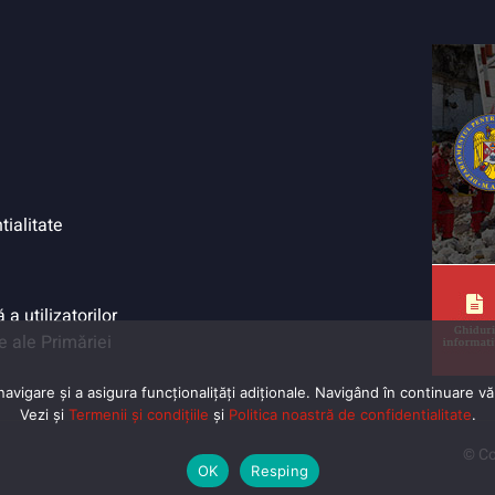
tialitate
a utilizatorilor
e ale Primăriei
vigare și a asigura funcționalițăți adiționale. Navigând în continuare vă 
Vezi și
Termenii și condițiile
și
Politica noastră de confidentialitate
.
© Co
OK
Resping