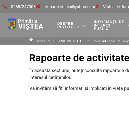
0268/247303
primaria.vistea@yahoo.com
Viştea de Jos 
INFORMAȚII DE
DESPRE
INTERES
INSTITUȚIE
PUBLIC
»
»
»
Home
DESPRE INSTITUȚIE
Consiliul Local
Rap
Rapoarte de activitate
În această secțiune, puteți consulta rapoartele de 
interesul cetățenilor.
Vă invităm să fiți informați și implicați în viața pu