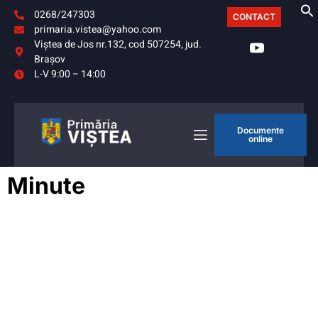
0268/247303
CONTACT
primaria.vistea@yahoo.com
Viştea de Jos nr.132, cod 507254, jud.
Braşov
L-V 9:00 – 14:00
Documente
online
Minute