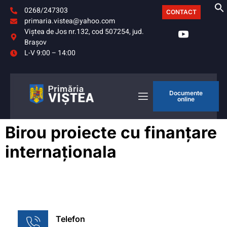
0268/247303
CONTACT
primaria.vistea@yahoo.com
Viştea de Jos nr.132, cod 507254, jud.
Braşov
L-V 9:00 – 14:00
Documente
online
Birou proiecte cu finanțare
internaționala
Telefon