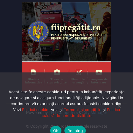
Acest site folosește cookie-uri pentru a îmbunătăți experiența
de navigare și a asigura funcționalițăți adiționale. Navigând în
continuare vă exprimaţi acordul asupra folosirii cookie-urilor.
Vezi
Politică cookie
. Vezi și
Termenii și condițiile
și
Politica
Powered by
TNT Computers
&
City Manager
noastră de confidentialitate
.
© Copyright 2025 Toate drepturile rezervate
OK
Resping