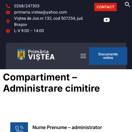
0268/247303
CONTACT
primaria.vistea@yahoo.com
Viştea de Jos nr.132, cod 507254, jud.
Braşov
L-V 9:00 – 14:00
Documente
online
Compartiment –
Administrare cimitire
Nume Prenume – administrator