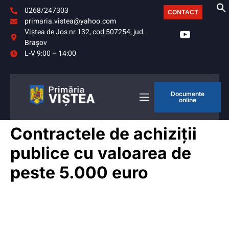
0268/247303
CONTACT
primaria.vistea@yahoo.com
Viştea de Jos nr.132, cod 507254, jud.
Braşov
L-V 9:00 – 14:00
Documente
online
Contractele de achiziții
publice cu valoarea de
peste 5.000 euro