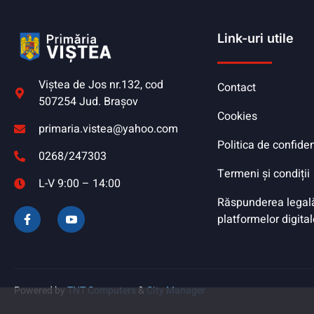
Link-uri utile
Viştea de Jos nr.132, cod
Contact
507254 Jud. Braşov
Cookies
primaria.vistea@yahoo.com
Politica de confiden
0268/247303
Termeni și condiții
L-V 9:00 – 14:00
Răspunderea legală 
platformelor digital
Powered by
TNT Computers
&
City Manager