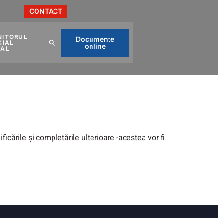
CONTACT
NITORUL
Documente
CIAL
online
CAL
ificările și completările ulterioare -acestea vor fi