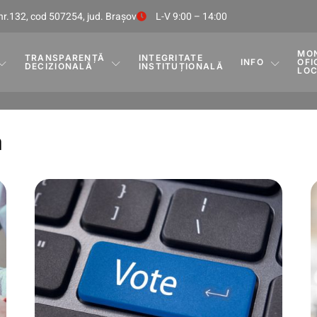
nr.132, cod 507254, jud. Braşov
L-V 9:00 – 14:00
MO
TRANSPARENȚĂ
INTEGRITATE
INFO
OFI
DECIZIONALĂ
INSTITUȚIONALĂ
LO
ă