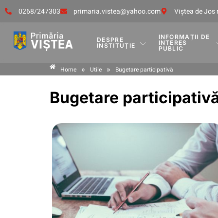
0268/247303
primaria.vistea@yahoo.com
Viştea de Jos 
INFORMAȚII DE
DESPRE
INTERES
INSTITUȚIE
PUBLIC
»
»
Home
Utile
Bugetare participativă
Bugetare participativ