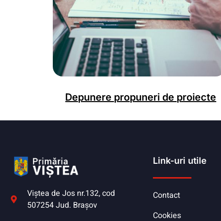
Depunere propuneri de proiecte
Link-uri utile
Viştea de Jos nr.132, cod
Contact
507254 Jud. Braşov
Cookies