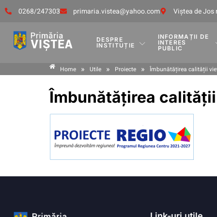
0268/247303
primaria.vistea@yahoo.com
Viştea de Jos 
INFORMAȚII DE
DESPRE
INTERES
INSTITUȚIE
PUBLIC
»
»
»
Home
Utile
Proiecte
Îmbunătățirea calității vieț
Îmbunătățirea calității 
Link-uri utile