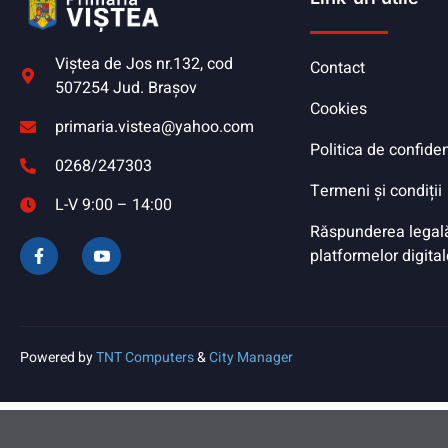
Viştea de Jos nr.132, cod
Contact
507254 Jud. Braşov
Cookies
primaria.vistea@yahoo.com
Politica de confiden
0268/247303
Termeni și condiții
L-V 9:00 – 14:00
Răspunderea legală 
platformelor digital
Powered by
TNT Computers
&
City Manager