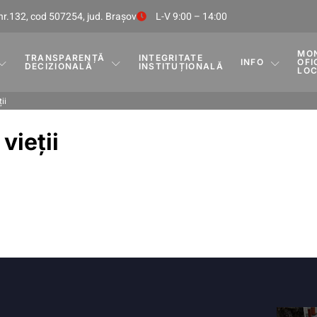
nr.132, cod 507254, jud. Braşov
L-V 9:00 – 14:00
MO
TRANSPARENȚĂ
INTEGRITATE
INFO
OFI
DECIZIONALĂ
INSTITUȚIONALĂ
LO
ii
vieții