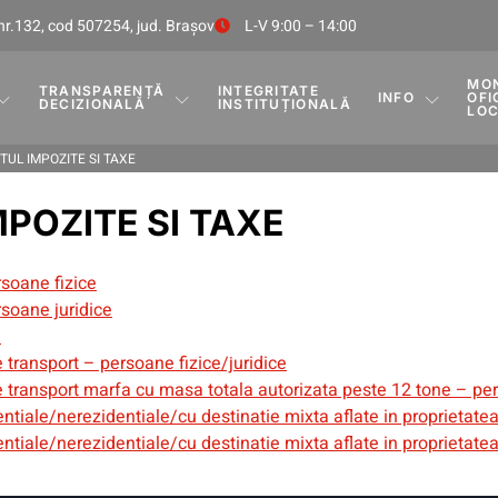
nr.132, cod 507254, jud. Braşov
L-V 9:00 – 14:00
MO
TRANSPARENȚĂ
INTEGRITATE
INFO
OFI
DECIZIONALĂ
INSTITUȚIONALĂ
LO
UL IMPOZITE SI TAXE
POZITE SI TAXE
rsoane fizice
rsoane juridice
n
e transport – persoane fizice/juridice
e transport marfa cu masa totala autorizata peste 12 tone – per
dentiale/nerezidentiale/cu destinatie mixta aflate in proprietate
dentiale/nerezidentiale/cu destinatie mixta aflate in proprietate