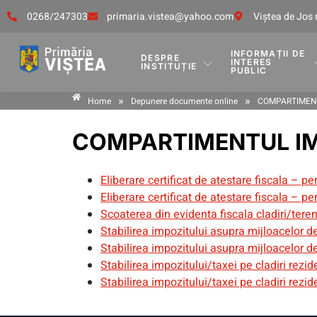
0268/247303
primaria.vistea@yahoo.com
Viştea de Jos 
INFORMAȚII DE
DESPRE
INTERES
INSTITUȚIE
PUBLIC
»
»
Home
Depunere documente online
COMPARTIMENT
COMPARTIMENTUL IM
Eliberare certificat de atestare fiscala – pe
Eliberare certificat de atestare fiscala – pe
Scoaterea din evidenta fiscala cladiri/tere
Stabilirea impozitului asupra mijloacelor d
Stabilirea impozitului asupra mijloacelor d
Stabilirea impozitului/taxei pe cladiri rezi
Stabilirea impozitului/taxei pe cladiri rezi