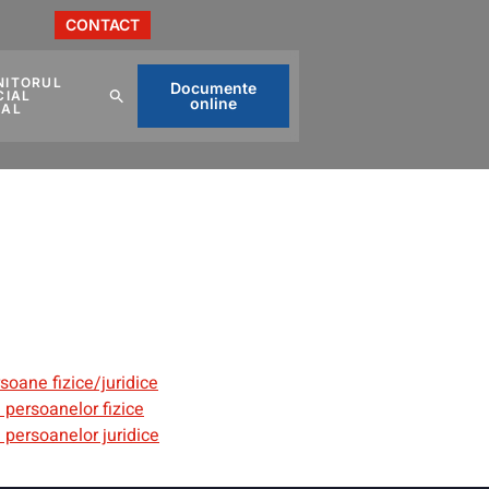
CONTACT
NITORUL
Documente
CIAL
online
CAL
soane fizice/juridice
a persoanelor fizice
a persoanelor juridice