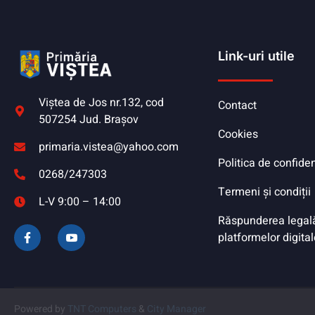
Link-uri utile
Viştea de Jos nr.132, cod
Contact
507254 Jud. Braşov
Cookies
primaria.vistea@yahoo.com
Politica de confiden
0268/247303
Termeni și condiții
L-V 9:00 – 14:00
Răspunderea legală 
platformelor digital
Powered by
TNT Computers
&
City Manager