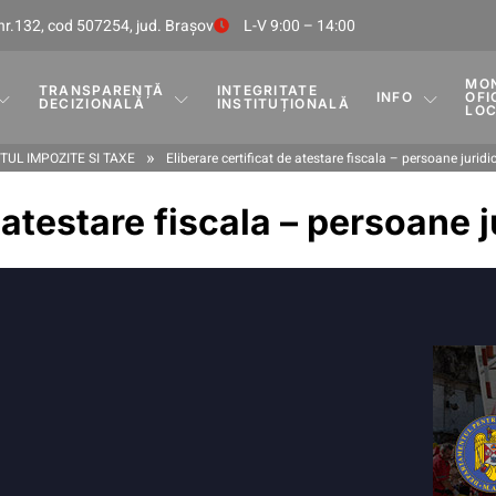
nr.132, cod 507254, jud. Braşov
L-V 9:00 – 14:00
MO
TRANSPARENȚĂ
INTEGRITATE
INFO
OFI
DECIZIONALĂ
INSTITUȚIONALĂ
LO
»
UL IMPOZITE SI TAXE
Eliberare certificat de atestare fiscala – persoane juridi
 atestare fiscala – persoane j