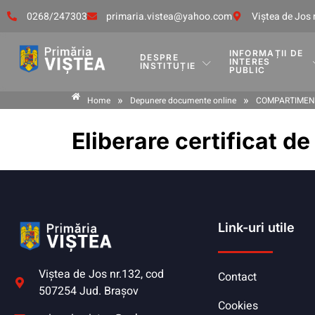
0268/247303
primaria.vistea@yahoo.com
Viştea de Jos 
INFORMAȚII DE
DESPRE
INTERES
INSTITUȚIE
PUBLIC
»
»
Home
Depunere documente online
COMPARTIMENT
Eliberare certificat de
Link-uri utile
Viştea de Jos nr.132, cod
Contact
507254 Jud. Braşov
Cookies