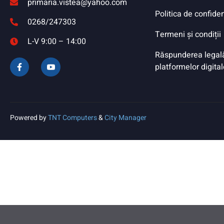
primaria.vistea@yahoo.com
Politica de confiden
0268/247303
Termeni și condiții
L-V 9:00 – 14:00
Răspunderea legală 
platformelor digital
Powered by
TNT Computers
&
City Manager