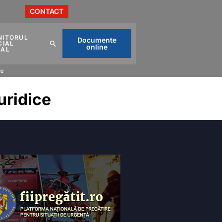
CONTACT
NITORUL
Documente
CIAL
online
CAL
ce
uridice